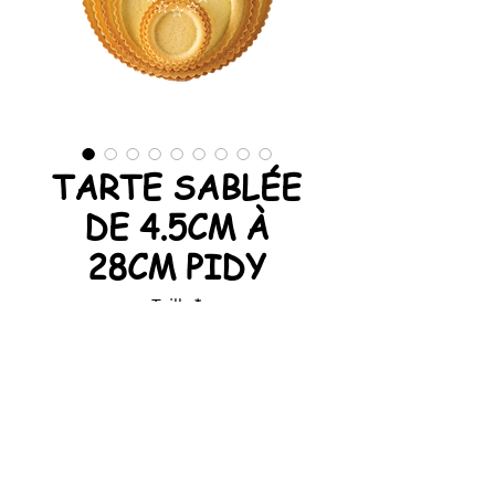
TARTE SABLÉE
DE 4.5CM À
28CM PIDY
Taille
*
Elaborées à partir de la recette
traditionnelle du sablé, aux bons
œufs de poules élevées en plein
air.