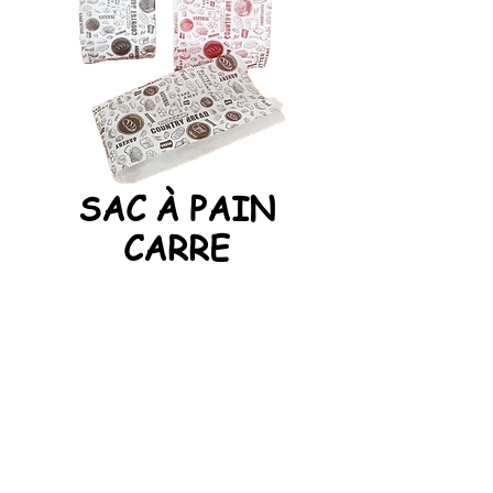
SAC À PAIN
CARRE
"STANDARD"
10KG
Taille
*