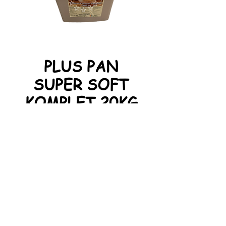
PLUS PAN
SUPER SOFT
KOMPLET 20KG
Améliorant de panification sous
forme de pâte destiné à la
préparation de pain blanc, gris,
demi-gris.
Proxi Boulpat Srl. Tous
droits réservés.
BE
0 886 357 888