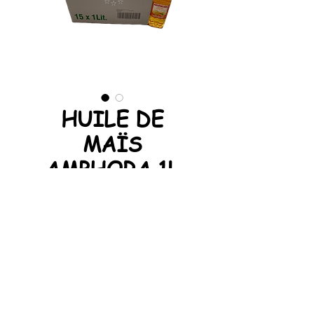
HUILE DE
MAÏS
AMPHORA 1L
Unité
*
Huile de maïs alimentaire.