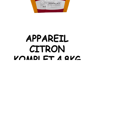
APPAREIL
CITRON
KOMPLET 4.8KG
Préparation pour pâtisserie
contenant du jus de citron
déshydraté ( 0,05 % env. ).
Pour la réalisation simple et rapide
de vos tarte et spécialités à la
délicieuse saveur de citron.
Proxi Boulpat Srl. Tous
droits réservés.
BE
0 886 357 888